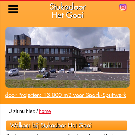
Stukadoor
Het Gooi
Wanden en Plafonds Spuitklaar Gestuct