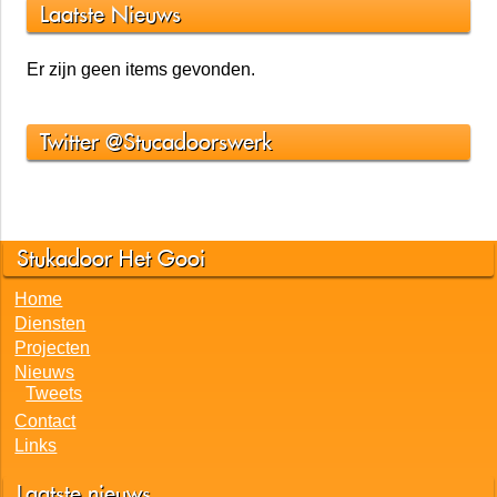
Stukadoren
stukadoren
Laatste Nieuws
Er zijn geen items gevonden.
Twitter @Stucadoorswerk
Stukadoor Het Gooi
Home
Diensten
Projecten
Nieuws