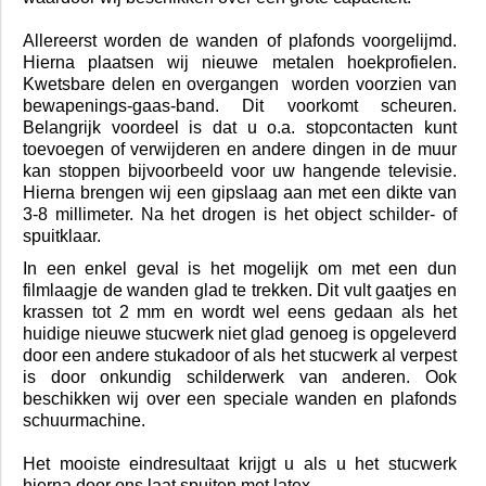
stucwerk vereist. Ook als u zelf gaat schilderen is een
superstrakke ondergrond de basis voor een strak
eindproduct.
Bij grotere projecten gebruiken wij een gipsspuit
waardoor wij beschikken over een grote capaciteit.
Allereerst worden de wanden of plafonds voorgelijmd.
Hierna plaatsen wij nieuwe metalen hoekprofielen.
Kwetsbare delen en overgangen worden voorzien van
bewapenings-gaas-band. Dit voorkomt scheuren.
Belangrijk voordeel is dat u o.a. stopcontacten kunt
toevoegen of verwijderen en andere dingen in de muur
kan stoppen bijvoorbeeld voor uw hangende televisie.
Hierna brengen wij een gipslaag aan met een dikte van
3-8 millimeter. Na het drogen is het object schilder- of
spuitklaar.
In een enkel geval is het mogelijk om met een dun
filmlaagje de wanden glad te trekken. Dit vult gaatjes en
krassen tot 2 mm en wordt wel eens gedaan als het
huidige nieuwe stucwerk niet glad genoeg is opgeleverd
door een andere stukadoor of als het stucwerk al verpest