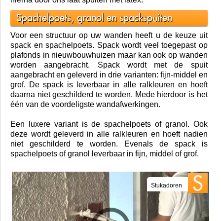
is door onkundig schilderwerk van anderen. Ook
beschikken wij over een speciale wanden en plafonds
schuurmachine.
Het mooiste eindresultaat krijgt u als u het stucwerk
hierna door ons laat spuiten met latex.
Spachelpoets, granol en spackspuiten
Voor een structuur op uw wanden heeft u de keuze uit
spack en spachelpoets. Spack wordt veel toegepast op
plafonds in nieuwbouwhuizen maar kan ook op wanden
worden aangebracht. Spack wordt met de spuit
aangebracht en geleverd in drie varianten: fijn-middel en
grof. De spack is leverbaar in alle ralkleuren en hoeft
daarna niet geschilderd te worden. Mede hierdoor is het
één van de voordeligste wandafwerkingen.
Een luxere variant is de spachelpoets of granol. Ook
deze wordt geleverd in alle ralkleuren en hoeft nadien
niet geschilderd te worden. Evenals de spack is
spachelpoets of granol leverbaar in fijn, middel of grof.