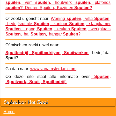
spuiten
, verf
spuiten
, houtwerk
spuiten
, plafonds
spuiten?
Deuren Spuiten,
Kozijnen
Spuiten?
Of zoekt u gericht naar:
Woning
spuiten,
villa
Spuiten
,
bedrijfsruimte
Spuiten
, kantoor
Spuiten
, slaapkamer
Spuiten
, gang
Spuiten
, keuken
Spuiten
, werkplaats
Spuiten
, hal
Spuiten
, hangar
Spuiten
?
Of mischien zoekt u wel naar:
Spuitbedrijf
,
Spuitbedrijven
,
Spuitwerken
, bedrijf dat
Spuit
?
Ga dan naar:
www.vanamsterdam.com
Op deze site staat alle informatie over:
Spuiten,
Spuitwerk, Spuit, Spuitbedrijf.
Stukadoor Het Gooi
Home