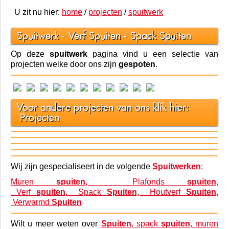
U zit nu hier:
home
/
projecten
/
spuitwerk
Spuitwerk - Verf Spuiten - Spack Spuiten
Op deze
spuitwerk
pagina vind u een selectie van
projecten welke door ons zijn
gespoten
.
Voor andere projecten van ons klik hier:
Projecten
Wij zijn gespecialiseert in de volgende
Spuitwerken
:
Muren
spuiten,
Plafonds
spuiten,
Verf
spuiten,
Spack
Spuiten,
Houtverf
Spuiten,
Verwarmd
Spuiten
Wilt u meer weten over
Spuiten
, spack
spuiten
, muren