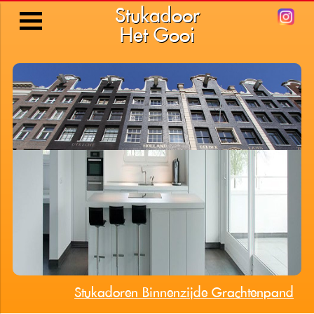
Stukadoor
Het Gooi
Stukadoren Binnenzijde Grachtenpand