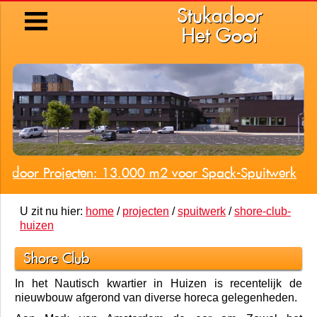
Stukadoor
Het Gooi
kadoor Projecten: 13.000 m2 voor Spack-Spuitwerk
U zit nu hier:
home
/
projecten
/
spuitwerk
/
shore-club-
huizen
Shore Club
In het Nautisch kwartier in Huizen is recentelijk de
nieuwbouw afgerond van diverse horeca gelegenheden.