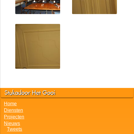
Stukadoor Het Gooi
Home
Diensten
Projecten
Nieuws
Tweets