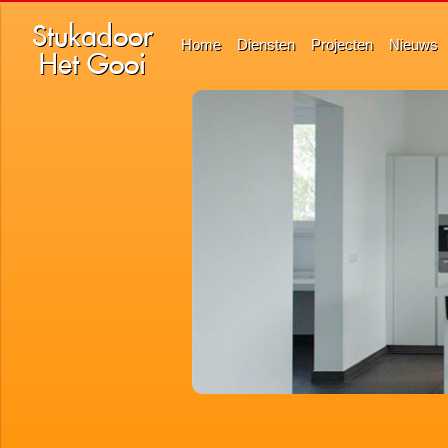
Stukadoor
Home
Diensten
Projecten
Nieuws
Het Gooi