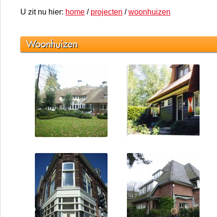
U zit nu hier:
home
/
projecten
/
woonhuizen
Woonhuizen