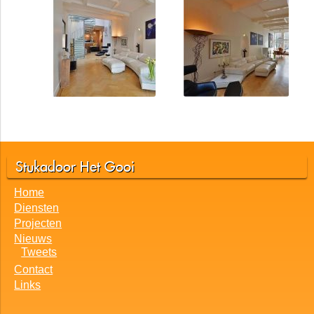
Stukadoor Het Gooi
Home
Diensten
Projecten
Nieuws
Tweets
Contact
Links